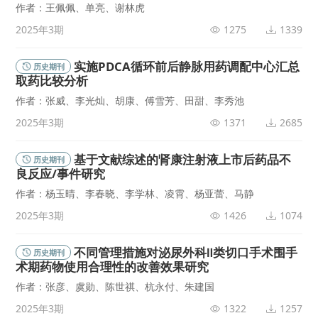
作者：王佩佩、单亮、谢林虎
2025年3期
1275
1339
实施PDCA循环前后静脉用药调配中心汇总
历史期刊
取药比较分析
作者：张威、李光灿、胡康、傅雪芳、田甜、李秀池
2025年3期
1371
2685
基于文献综述的肾康注射液上市后药品不
历史期刊
良反应/事件研究
作者：杨玉晴、李春晓、李学林、凌霄、杨亚蕾、马静
2025年3期
1426
1074
不同管理措施对泌尿外科Ⅱ类切口手术围手
历史期刊
术期药物使用合理性的改善效果研究
作者：张彦、虞勋、陈世祺、杭永付、朱建国
2025年3期
1322
1257