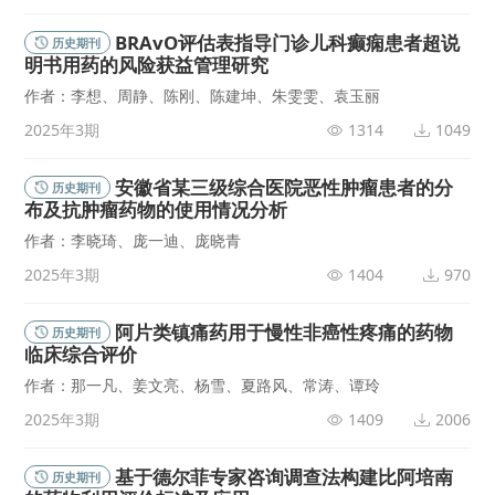
BRAvO评估表指导门诊儿科癫痫患者超说
历史期刊
明书用药的风险获益管理研究
作者：李想、周静、陈刚、陈建坤、朱雯雯、袁玉丽
2025年3期
1314
1049
安徽省某三级综合医院恶性肿瘤患者的分
历史期刊
布及抗肿瘤药物的使用情况分析
作者：李晓琦、庞一迪、庞晓青
2025年3期
1404
970
阿片类镇痛药用于慢性非癌性疼痛的药物
历史期刊
临床综合评价
作者：那一凡、姜文亮、杨雪、夏路风、常涛、谭玲
2025年3期
1409
2006
基于德尔菲专家咨询调查法构建比阿培南
历史期刊