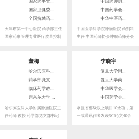
国家药事管理专业医疗质量控制中心专家委员会委员
中国药师协会肿瘤药师分会主任委员
常务委员 国家药事管理质控中心
国家卫健委医院管理研究所药学信息专家委员会
中国药学会药学服务专委会副主任委员
临床药学工作组副组长 全国抗菌
全国抗菌药物临床应用监测网专家委员会委员
中华中医药学会医院药学分会副主委兼秘书长
药物临床应用监测网专家委员会
委员 中国药理学会治疗药物监测
天津市第一中心医院 药学部主任
中国医学科学院肿瘤医院 药剂科
研究专委会常务委员
国家药事管理专业医疗质量控制
主任 中国药师协会肿瘤药师分会
中心专家委员会委员 国家卫健委
主任委员 中国药学会药学服务专
医院管理研究所药学信息专家委
委会副主任委员 中华中医药学会
员会 全国抗菌药物临床应用监测
医院药学分会副主委兼秘书长 中
董梅
李晓宇
网专家委员会委员 中国药师协会
国研究型医院药物经济学专委会
哈尔滨医科大学附属肿瘤医院主任药师 教授
复旦大学附属中山医院药剂科主任
治疗药物监测药师分会副主任委
副主委 北京药学会肿瘤药物专委
药学部党支部书记 科主任
复旦大学药学院临床药学与药事管理学系副主任
员 中国研究型医院学会药物评价
会主任委员等职 《中国医院用药
临床药学教研室主任
中华医学会临床药学分会委员
委员会副主任委员 《Annals of
评价与分析》副主编、《中国药
康奈尔大学 访问学者
中国药学会医院药学专委会委员
Pharmacotherapy》、《
师》、《中国药房》等杂志的编
匹兹堡大学医学院医学中心 访问药师
American Journal of Health-
委和审稿专家。
哈尔滨医科大学附属肿瘤医院主
承担省部级以上项目10余项，第
System Pharmacy 》中文版、
任药师 教授 药学部党支部书记
一或通讯作者发表SCI论文40余
《实用药物与临床》、《中国医
科主任，临床药学教研室主任 康
篇，主编教材1部，获发明专利1
院用药评价与分析》等编委。
奈尔大学 访问学者 匹兹堡大学
项，分别获得上海药学科技奖三
医学院医学中心 访问药师 中国
等奖、上海医学科技奖二等奖、