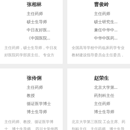
张相林
曹俊岭
主任药师
主任药师
硕士生导师
硕士研究生导师
中日友好医院药学部原主任
兼任中华中医药学会理事
《中国医院用药评价与分析》杂志总编
中华中医药学会医院药学分会主任委员
《实用药学与临床》杂志副主编
主任药师，硕士生导师，中日友
全国高等学校中药临床药学专业
好医院药学部原主任。 专业方
教材建设指导委员会主任委员，
向：治疗药物监测、药事管理。
世界中医药联合会中药专业委员
会常务委员兼秘书长，国家卫计
委药物政策专家库专家，国家中
张伶俐
赵荣生
医药管理局临床药学重点专科协
主任药师
北京大学第三医院工会主席
作组组长，国家中医药管理局新
教授
药剂科主任
闻发言人，国家中医药管理局等
循证医学博士
主任药师
级评审专家库专家。
博士生导师
博士生导师
四川大学华西第二医院副院长
英国曼彻斯特大学荣誉教授
主任药师、教授、循证医学博
北京大学第三医院 工会主席、药
士、博士生导师、 四川大学华西
剂科主任、主任药师、博士生导