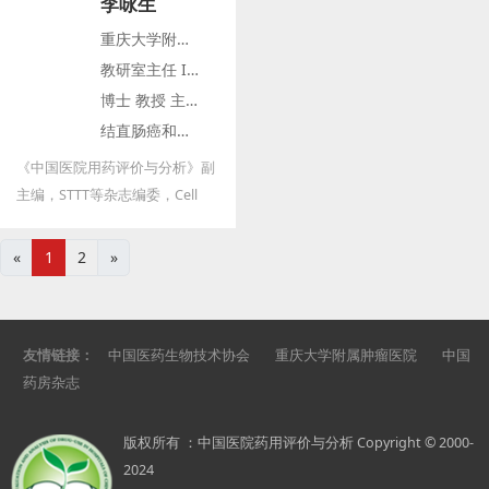
李咏生
抗癌协会肿瘤临床药学专业委员
上海科技进步奖三等奖各1项
重庆大学附属肿瘤医院肿瘤内科主任
会主任委员 国家肿瘤质控中心药
教研室主任 I期病房主任
事质控专家委员会副主任委员 中
博士 教授 主任医师 博导
国药师协会静脉用药集中调配工
结直肠癌和恶性肿瘤临床试验首席专家
作委员会副主任委员 中国药理学
会治疗药物监测研究专业委员会
《中国医院用药评价与分析》副
副主任委员 《中国医院用药评价
主编，STTT等杂志编委，Cell
与分析》副主编
Metabolism等杂志审稿人。发
表SCI论文70余篇，总影响因子
«
1
2
»
大于500，单篇影响因子大于10
的论文15篇。
友情链接：
中国医药生物技术协会
重庆大学附属肿瘤医院
中国
药房杂志
版权所有 ：中国医院药用评价与分析 Copyright © 2000-
2024