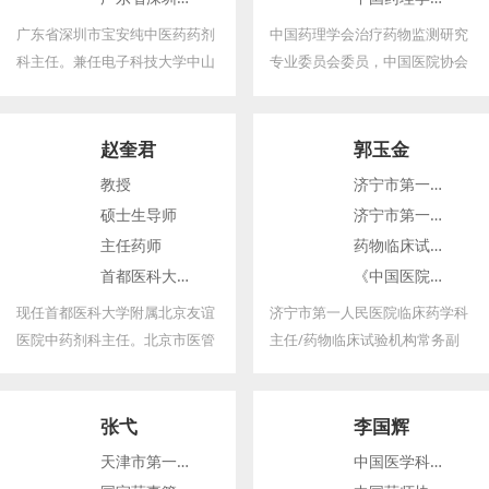
药业》《世界临床药物》《中国
兼任电子科技大学中山学院客座教授
中国医院协会药事管理专业委员会委员
现代应用药学杂志》《药学实践
广东省深圳市宝安纯中医药药剂
中国药理学会治疗药物监测研究
杂志》《药学服务与研究》等杂
科主任。兼任电子科技大学中山
专业委员会委员，中国医院协会
志编委
学院客座教授，江西中医学院科
药事管理专业委员会委员，中华
技学院兼职教授，中山火炬职业
医学会临床药学专业委员会青年
技术学院兼职教授，广东省中山
委员，中国临床药学教育基地建
赵奎君
郭玉金
市中医药研究所顾问，澳门中医
设第一批评审专家，重庆药事管
教授
济宁市第一人民医院
康复保健学会学术顾问，中国药
理质量控制中心副主任，重庆药
硕士生导师
济宁市第一人民医院临床药学科主任
学会药学史分会副主任委员。
学会理事承担多项国家级、省部
主任药师
药物临床试验机构常务副主任
级科研项目，发表SCI、CSCD中
首都医科大学附属北京友谊医院中药剂科主任
《中国医院用药评价与分析》杂志副主编
文核心等论文20余篇。
北京市医管局中药质量管理与合理使用总药师
山东省医药卫生重点学科带头人/重点实验室主任
现任首都医科大学附属北京友谊
济宁市第一人民医院临床药学科
医院中药剂科主任。北京市医管
主任/药物临床试验机构常务副
局中药质量管理与合理使用总药
主任 《中国医院用药评价与分
师；国家自然科学基金委员会生
析》杂志副主编 山东省医药卫生
命科学部中医学与中药学学科项
重点学科带头人/重点实验室主
张弋
李国辉
目同行评议专家库成员；
任 山东省医学会临床药学分会主
天津市第一中心医院 药学部主任
中国医学科学院肿瘤医院 药剂科主任
任委员 中华医学会临床药学分会