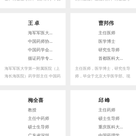
第二医院副院长、 中国循证医学
师；英国曼彻斯特大学荣誉教
中心副主任、 美国内布拉斯加大
授；北京大学药学院药事管理与
学医学中心兼职教授、 国际药学
临床药学系 副主任；国家卫生健
王 卓
曹邦伟
联合会药物短缺政策委员会委
康委药事管理与药物治疗学委员
海军军医大学第一附属医院（上海长海医院）药学部主任
主任医师
员。
会 委员；
中国药师协会TDM药师分会 主委
医学博士
中国药学会医药信息专委会副主委
研究生导师
循证药学专委会 委员
首都医科大学附属北京友谊医院肿瘤中心主任
全军临床药学研究专业分委会 副主委
海军军医大学第一附属医院（上
主任医师，医学博士，研究生导
海长海医院）药学部主任 中国药
师，毕业于北京大学医学部。现
师协会TDM药师分会 主委 中国
任首都医科大学附属北京友谊医
药学会医药信息专委会副主委、
院肿瘤中心主任。长期从事肿瘤
循证药学专委会 委员 全军临床
疾病的临床诊治及基础研究工
梅全喜
邱 峰
药学研究专业分委会 副主委 上
作。对于恶性肿瘤的早期诊断与
教授
主任药师
海市药学会药物治疗专委会 副主
筛查、肿瘤患者的多学科规范化
主任中药师
硕士生导师
委 《中国医院用药评价与分析》
综合诊治、同步放化疗的应用等
硕士生导师
重庆医科大学药学部主任
杂志副主编 《中国药房》《中国
方面具有丰富的临床经验。
广东省深圳市宝安纯中医药药剂科主任
中国药理学会治疗药物监测研究专业委员会委员