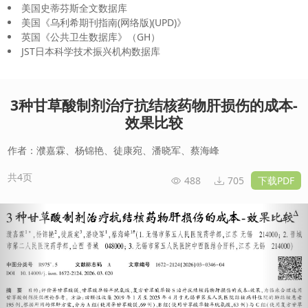
美国史蒂芬斯全文数据库
美国《乌利希期刊指南(网络版)(UPD)》
英国《公共卫生数据库》（GH）
JST日本科学技术振兴机构数据库
3种甘草酸制剂治疗抗结核药物肝损伤的成本-
效果比较
作者：濮嘉霖、杨锦艳、徒康宛、潘晓军、蔡海峰
共4页
488
705
下载PDF